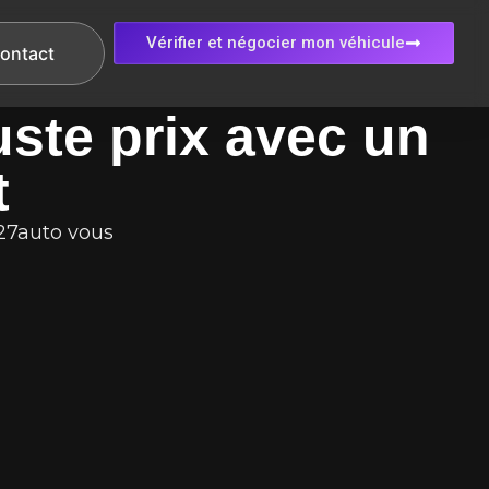
Vérifier et négocier mon véhicule
ontact
uste prix avec un
t
J27auto vous