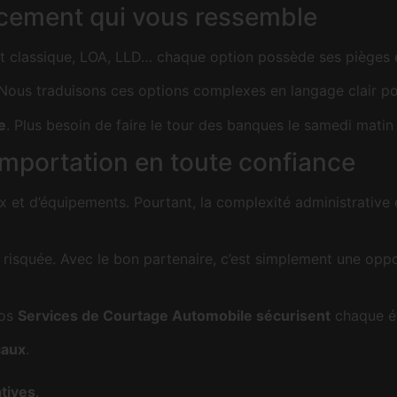
ancement qui vous ressemble
it classique, LOA, LLD… chaque option possède ses pièges
to. Nous traduisons ces options complexes en langage clair p
e
. Plus besoin de faire le tour des banques le samedi matin
’importation en toute confiance
et d’équipements. Pourtant, la complexité administrative et
 risquée. Avec le bon partenaire, c’est simplement une oppo
Nos
Services de Courtage Automobile sécurisent
chaque ét
caux
.
tives
.