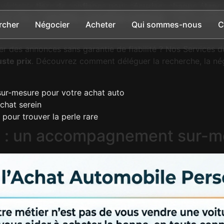
 véritable
tiers de confiance pour sécuriser chaque étape 
prix final au
bénéfice exclusif de l’acheteur
. C’est la solu
rcher
Négocier
Acheter
Qui sommes-nous
C
er des annonces sans garantie de fiabilité ? Nos Services
ste prix
. Découvrez comment déléguer la recherche, la négo
ur-mesure pour votre achat auto
achat serein
pour trouver la perle rare
e : un accompagnement sur-me