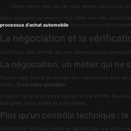
Notre métier n’est pas de vous vendre une voiture. C’
Cette approche sur-mesure nous mène vers des opportunités 
processus d’achat automobile
est conçu pour être limpide 
La négociation et la vérificati
Une fois la cible définie, les deux étapes les plus redout
La négociation, un métier qui ne 
Soyons cash, face à un vendeur pro, vous partez avec un sér
leviers.
C’est notre quotidien
.
L’objectif ne se limite pas à baisser le prix affiché. Nous vi
épargnent votre argent et votre stress.
Plus qu’un contrôle technique : la
Un contrôle technique vierge ne garantit pas une voiture sai