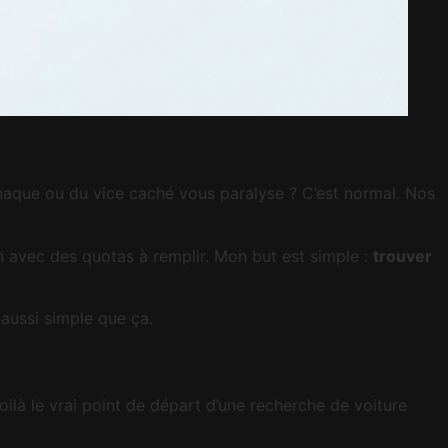
arnaque ou du vice caché vous paralyse ? C’est normal. Nos
on avec des quotas à remplir. Mon but est simple :
trouver
aussi simple que ça.
oilà le vrai point de départ d’une recherche de voiture