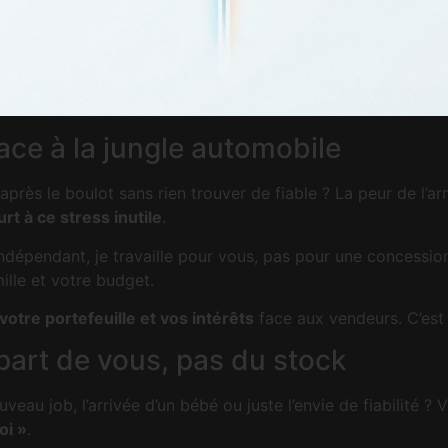
face à la jungle automobile
après le boulot sans rien trouver de fiable ? La peur de l’
t à ce stress inutile
.
 indépendant, je travaille pour vous, pas pour une concessi
ille et votre budget.
otre portefeuille et vos intérêts
face aux vendeurs. C’est 
 part de vous, pas du stock
au job, l’arrivée d’un bébé ou juste l’envie de fiabilité ? V
oi »
.