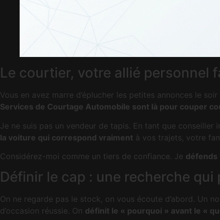
Le courtier, votre allié personnel 
Vous en avez marre d’éplucher les petites annonces le soir 
Services de Courtage Automobile sont là pour couper cour
Je ne suis pas un vendeur de tapis. En tant que conseiller
la voiture qui correspond vraiment
à vos trajets, votre fam
Considérez-moi comme un tiers de confiance. Je
défends v
Définir le cap : une recherche qui
On ne regarde pas le stock, on vous écoute d’abord. Un nouve
d’occasion réussie. On
définit le « pourquoi » avant le « qu