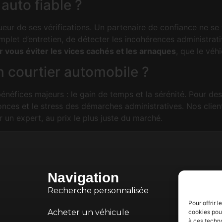
auto fiable ?
rigueur de ses vérifications. Un partenaire de confiance ne 
complet d’entretien, de détecter les incohérences administra
 vous éviter les vices cachés et les arnaques
, que le véh
’un courtier automobile ?
éfices majeurs : le gain de temps et la sérénité. Pour des 
onces et le stress des démarches administratives. Nos clien
 un expert, au prix le plus juste du marché.
Navigation
Recherche personnalisée
Pour offrir 
Acheter un véhicule
cookies pour
à ces techn