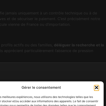
se fie jamais uniquement à un contrôle technique ou à de
tives et de sécuriser le paiement. C’est précisément notre
icule vienne de France ou d’importation.
profils actifs ou des familles,
déléguer la recherche et la
ts apprécient particulièrement l’absence de pression
Pages légales
Gérer le consentement
Mentions légales
les meilleures expériences, nous utilisons des technologies telles que les
Politique de confidentialité
 stocker et/ou accéder aux informations des appareils. Le fait de consentir
ologies nous permettra de traiter des données telles que le comportement