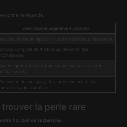
 personne ne regarde.
Avec l’accompagnement J27Auto
Analyse critique du rapport + contre-expertise si nécessaire
Analyse complète de l’historique, détection des
incohérences
Examen approfondi des points mécaniques clés (moteur,
boîte, châssis)
Vérification du non-gage, de la provenance et de la
conformité administrative
rouver la perle rare
 votre horizon de recherche
.