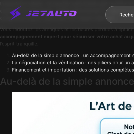
L’essentiel à retenir : le courtier automobile agit comme un
expertise la mécanique, vérifie l’administratif et négocie le 
Reche
compris en import, sans subir les risques habituels.
Vous redoutez les arnaques et les heures perdues à épluch
accompagnement expert pour sécuriser votre achat au ju
l’esprit tranquille.
Au-delà de la simple annonce : un accompagnement s
La négociation et la vérification : nos piliers pour un 
Financement et importation : des solutions complètes 
Au-delà de la simple annonc