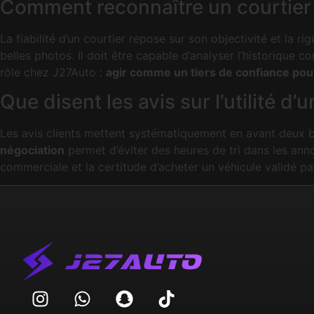
Comment reconnaître un courtier 
La fiabilité d’un courtier repose sur son objectivité et la 
belles photos. Il doit être capable d’analyser l’historique 
rôle chez J27Auto :
agir comme un tiers de confiance pour
Que disent les avis sur l’utilité d
Les avis clients mettent systématiquement en avant deux bén
négociation
permet d’éviter des heures de tri dans les ann
commerciale et la certitude d’acheter un véhicule validé par