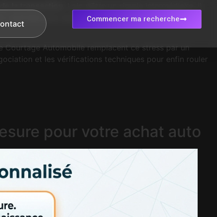
de la transaction
. Loin d’être un simple intermédiaire, il
tion optimale pour accéder à des véhicules certifiés, y
Commencer ma recherche
ontact
 de Courtage Automobile remplacent ce stress par un
ciation et les vérifications techniques pour enfin rouler
sure pour votre achat auto