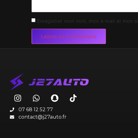
Enregistrer mon nom, mon e-mail et mon si
07 68 12 52 77
contact@j27auto.fr