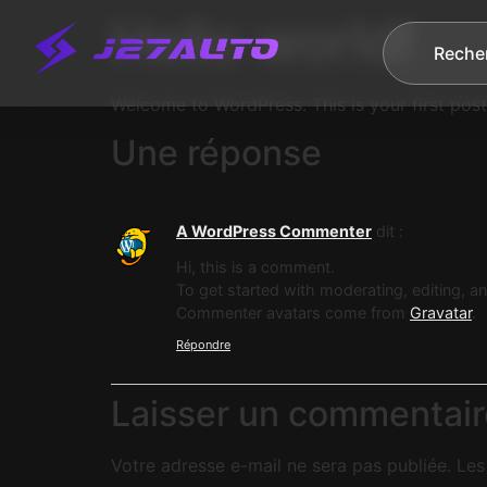
Hello world!
Reche
Welcome to WordPress. This is your first post. 
Une réponse
A WordPress Commenter
dit :
Hi, this is a comment.
To get started with moderating, editing, 
Commenter avatars come from
Gravatar
.
Répondre
Laisser un commentair
Votre adresse e-mail ne sera pas publiée.
Les