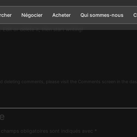
rcher
Négocier
Acheter
Qui sommes-nous
C
Edit or delete it, then start writing!
and deleting comments, please visit the Comments screen in the da
e
 champs obligatoires sont indiqués avec
*